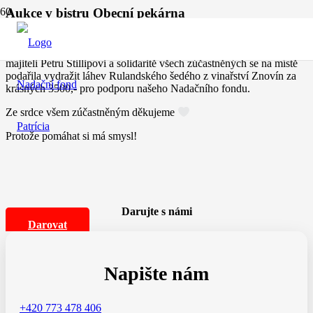
Aukce v bistru Obecní pekárna
10.12.2024 se v bistru Obecní pekárně v Rokycanech konala
soukromá ochutnávka vín pro ZO ČSOP Rokycany. Díky skvělému
majiteli Petru Štillipovi a solidaritě všech zúčastněných se na místě
podařila vydražit láhev Rulandského šedého z vinařství Znovín za
krásných 3500,- pro podporu našeho Nadačního fondu.
Ze srdce všem zúčastněným děkujeme
Protože pomáhat si má smysl!
Darujte s námi
Darovat
Napište nám
+420 773 478 406